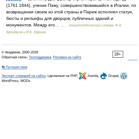
(1761 1844), ученик Пажу, совершенствовавшийся в Италии, по
возвращении своем из этой страны в Париж исполнял статуи,
бюсты и рельефы для дворцов, публичных зданий и
монументов. Между его… …
Энциклопедический словарь Ф.А.
Брокгауза и И.А. Ефрона
© Академик, 2000-2026
18+
Обратная связь:
Техподдержка
,
Реклама на сайте
👣 Путешествия
Экспорт словарей на сайты
, сделанные на PHP,
Joomla,
Drupal,
WordPress, MODx.