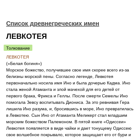
Список древнегреческих имен
ЛЕВКОТЕЯ
Толкование
ЛЕВКОТЕЯ
(«Белая богиня»)
Морское божество, получившее свое имя скорее всего из-за
белизны морской пены. Согласно легенде, Левкотея
первоначально носила имя Ино и была дочерью Кадма. Ино
стала женой Атаманта и злой мачехой для его детей от
первого брака, Фрикса и Геллы. После смерти Семелы Ино
помогала Зевсу воспитывать Диониса. За это ревнивая Гера
лишила Ино разума, и, бросившись в море, Ино превратилась
в Левкотею. Сын Ино от Атаманта Меликерт стал младшим
морским божеством Палемоном. В пятой книге «Одиссеи»
Левкотея появляется в виде чайки и дает тонущему Одиссею
свое волшебное покрывало, которое защищает его от бури и