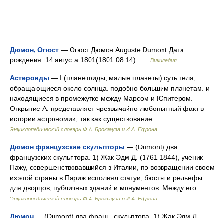
Дюмон, Огюст
— Огюст Дюмон Auguste Dumont Дата
рождения: 14 августа 1801(1801 08 14) …
Википедия
Астероиды
— I (планетоиды, малые планеты) суть тела,
обращающиеся около солнца, подобно большим планетам, и
находящиеся в промежутке между Марсом и Юпитером.
Открытие А. представляет чрезвычайно любопытный факт в
истории астрономии, так как существование… …
Энциклопедический словарь Ф.А. Брокгауза и И.А. Ефрона
Дюмон французские скульпторы
— (Dumont) два
французских скульптора. 1) Жак Эдм Д. (1761 1844), ученик
Пажу, совершенствовавшийся в Италии, по возвращении своем
из этой страны в Париж исполнял статуи, бюсты и рельефы
для дворцов, публичных зданий и монументов. Между его… …
Энциклопедический словарь Ф.А. Брокгауза и И.А. Ефрона
Дюмон
— (Dumont) два франц. скульптора. 1) Жак Эдм Д.