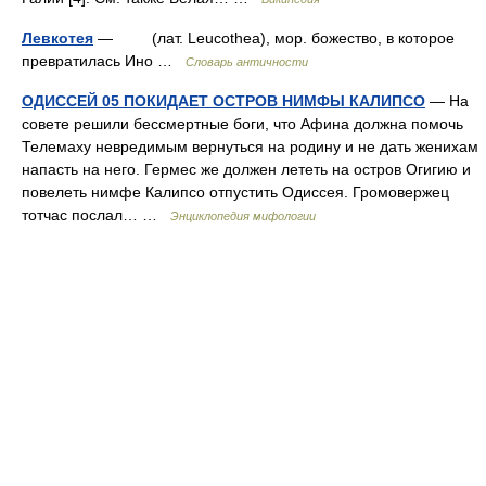
Левкотея
— (лат. Leucothea), мор. божество, в которое
превратилась Ино …
Словарь античности
ОДИССЕЙ 05 ПОКИДАЕТ ОСТРОВ НИМФЫ КАЛИПСО
— На
совете решили бессмертные боги, что Афина должна помочь
Телемаху невредимым вернуться на родину и не дать женихам
напасть на него. Гермес же должен лететь на остров Огигию и
повелеть нимфе Калипсо отпустить Одиссея. Громовержец
тотчас послал… …
Энциклопедия мифологии