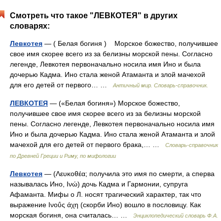
Смотреть что такое "ЛЕВКОТЕЯ" в других
словарях:
Левкотея
— ( Белая богиня ) Морское божество, получившее
свое имя скорее всего из за белизны морской пены. Согласно
легенде, Левкотея первоначально носила имя Ино и была
дочерью Кадма. Ино стала женой Атаманта и злой мачехой
для его детей от первого… …
Античный мир. Словарь-справочник.
ЛЕВКОТЕЯ
— («Белая богиня») Морское божество,
получившее свое имя скорее всего из за белизны морской
пены. Согласно легенде, Левкотея первоначально носила имя
Ино и была дочерью Кадма. Ино стала женой Атаманта и злой
мачехой для его детей от первого брака,… …
Cловарь-справочник
по Древней Греции и Риму, по мифологии
Левкотея
— (Λευκοθέα; получила это имя по смерти, а сперва
называлась Ино, Ινώ) дочь Кадма и Гармонии, супруга
Афаманта. Мифы о Л. носят трагический характер, так что
выражение Іνοΰς άχη (скорби Ино) вошло в пословицу. Как
морская богиня, она считалась… …
Энциклопедический словарь Ф.А.