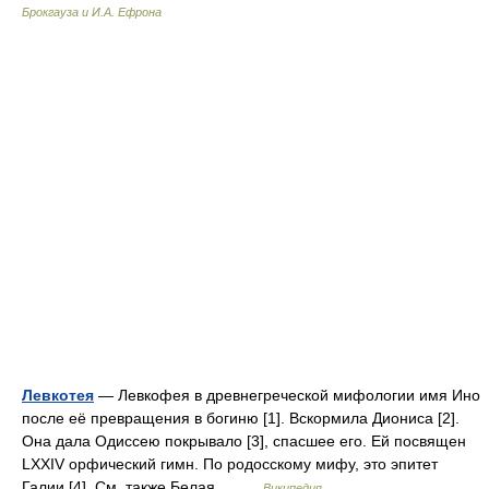
Брокгауза и И.А. Ефрона
Левкотея
— Левкофея в древнегреческой мифологии имя Ино
после её превращения в богиню [1]. Вскормила Диониса [2].
Она дала Одиссею покрывало [3], спасшее его. Ей посвящен
LXXIV орфический гимн. По родосскому мифу, это эпитет
Галии [4]. См. также Белая… …
Википедия